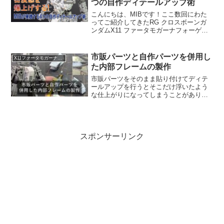
つの自作ディテールアップ術
こんにちは、MIBです！ここ数回にわた
ってご紹介してきたRG クロスボーンガ
ンダムX11 ファータモガーナフォーゲル
の胸部フレームパーツ。細かな密度感を
コツコツと向上させていき、ようやくあ
る程度の形になりました。今回はこの工
市販パーツと自作パーツを併用し
X11ファータモガーナフルクロス
作の中から、どん...
た内部フレームの製作
市販パーツをそのまま貼り付けてディテ
ールアップを行うとそこだけ浮いたよう
な仕上がりになってしまうことがありま
す。そういう時は市販パーツを多少加工
し、自作パーツと合わせて配置すること
で比較的容易になじみます。RGクロスボ
ーンの股関節フレームの自作を例に方法
論について紹介します。
スポンサーリンク