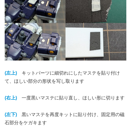
(左上)
キットパーツに細切れにしたマステを貼り付け
て、ほしい部分の形状を写し取ります
(右上)
一度黒いマステに貼り直し、ほしい形に切ります
(左下)
黒いマステを再度キットに貼り付け、固定用の磁
石部分をケガキます