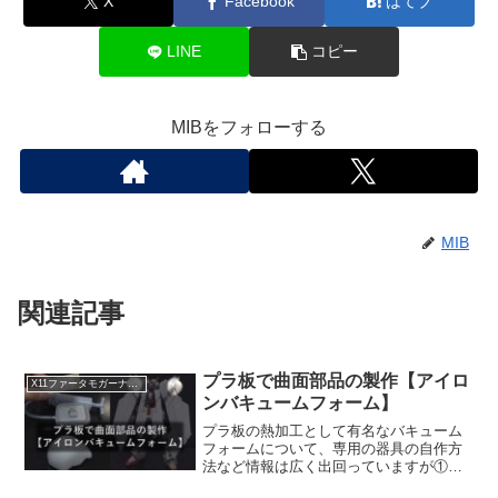
X
Facebook
はてブ
LINE
コピー
MIBをフォローする
MIB
関連記事
プラ板で曲面部品の製作【アイロ
X11ファータモガーナフルクロス
ンバキュームフォーム】
プラ板の熱加工として有名なバキューム
フォームについて、専用の器具の自作方
法など情報は広く出回っていますが①熱
をかける器具がない②掃除機との接続・