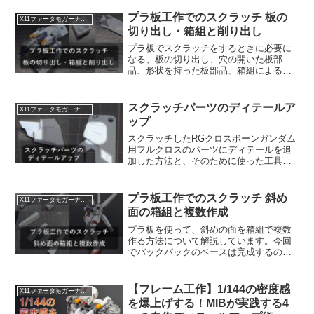
取り回しが難しいという難点があると思
います。その何点を払しょくするため
プラ板工作でのスクラッチ 板の
X11ファータモガーナフルクロス
に、比較的どの家庭にもあると言えるア
切り出し・箱組と削り出し
イロンを使って熱をかけて、掃除機を使
わずに負圧を書けるバキュームフォーム
プラ板でスクラッチをするときに必要に
のやり方について紹介します。
なる、板の切り出し、穴の開いた板部
品、形状を持った板部品、箱組による部
品の作成方法を紹介します。図面も公開
しているので是非チャレンジしてみてく
ださい。
スクラッチパーツのディテールア
X11ファータモガーナフルクロス
ップ
スクラッチしたRGクロスボーンガンダム
用フルクロスのパーツにディテールを追
加した方法と、そのために使った工具に
ついて紹介します。普通にキットパーツ
にディテール入れるときの参考にもなる
と思うのでぜひみてみてください。
プラ板工作でのスクラッチ 斜め
X11ファータモガーナフルクロス
面の箱組と複数作成
プラ板を使って、斜めの面を箱組で複数
作る方法について解説しています。今回
でバックパックのベースは完成するので
是非見てみてください。
【フレーム工作】1/144の密度感
X11ファータモガーナフルクロス
を爆上げする！MIBが実践する4