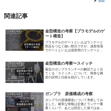
MIB
関連記事
金型構造の考察【プラモデルのゲ
金型構造考察
ート構造】
プラモデルのゲートといえばランナーと
部品をつなぐ細い部分ですが、成形現場
でゲートといえば成形用のランナーと製
品をつなぐ部分であり、製品となるプラ
モデルのランナーにも成形上のゲートが
存在します。その「プラモデルのランナ
金型構造の考察〜スイッチ
金型構造考察
ーのゲート」に対してどこにあってどの
最近のガンプラランナーの解説でよく出
ような構造をしているのか考察していま
てくる「スイッチ」について、簡単な構
す。
造の説明と仕組を紹介しています。
ガンプラ 原価構成の考察
金型構造考察
ガンプラの原価構造について考察してみ
ました。確実な情報は定価とランナー重
量くらいで、あとは想定した値ではあり