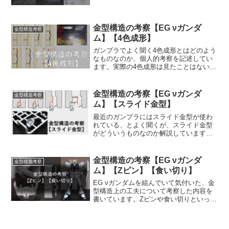
ますが、結果的にそれなりにいい感じに
まとまったのではないかと感じていま
す。ガンプラに興味がある方はもちろ
ん、製品原価構造を考えたいような人の
金型構造の考察【EG νガンダ
金型構造考察
参考になればと思います。
ム】【4色成形】
ガンプラでよく聞く4色成形とはどのよう
なものなのか、個人的考察を記述してい
ます。実際の4色成形は見たことはないで
すが、2色成形であれば金型、成形現場と
も見たことのある立場からの考察です。
金型構造の考察【EG νガンダ
金型構造考察
ム】【スライド金型】
最近のガンプラにはスライド金型が使わ
れている、とよく聞くが、スライド金型
がどういうものなのか解説しています。
成型機まで含めた特殊な技術ではなく、
金型自体に対する技術です。
金型構造の考察【EG νガンダ
金型構造考察
ム】【Zピン】【食い切り】
EG νガンダムを組んでいて気付いた、金
型構造上の工夫について考察した内容を
書いています。Zピンや食い切りといっ
た、金型製作上の技術が惜しみなく使わ
れていることがわかりました。