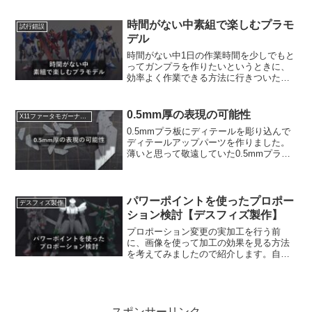
時間がない中素組で楽しむプラモ
試行錯誤
デル
時間がない中1日の作業時間を少しでもと
ってガンプラを作りたいというときに、
効率よく作業できる方法に行きついたの
で紹介します。
0.5mm厚の表現の可能性
X11ファータモガーナフルクロス
0.5mmプラ板にディテールを彫り込んで
ディテールアップパーツを作りました。
薄いと思って敬遠していた0.5mmプラ板
を使った表現を身に着けたことでディテ
ールアップの選択肢が広がったと思いま
す。
パワーポイントを使ったプロポー
デスフィズ製作
ション検討【デスフィズ製作】
プロポーション変更の実加工を行う前
に、画像を使って加工の効果を見る方法
を考えてみましたので紹介します。自分
で改造後のプロポーションを確認する目
的なので出来上がる絵としては必要最低
限のものになりますが、実際に加工を行
ってみて確認するより手軽なのでおすす
めです。
スポンサーリンク