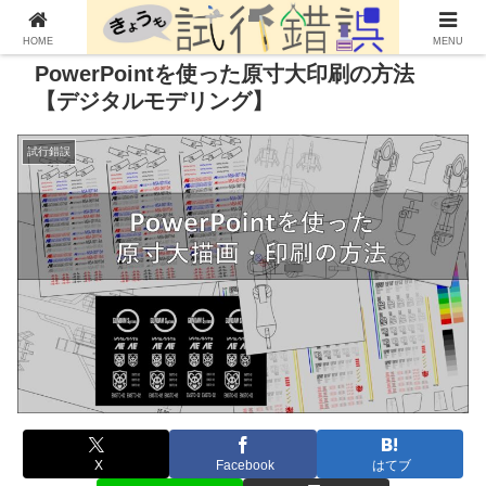
HOME
MENU
PowerPointを使った原寸大印刷の方法
【デジタルモデリング】
試行錯誤
X
Facebook
はてブ