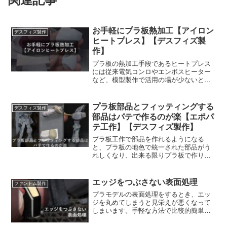
お手軽にプラ板熱加工【アイロン
デスフィズ製作
ヒートプレス】【デスフィズ製
作】
プラ板の熱加工手段であるヒートプレス
には従来電気コンロやエンボスヒーター
など、模型製作で活用の場が少ないと感
じられる加熱道具が必要となり、そのた
め手軽に実施できない環境の方が多いの
ではないでしょうか。本記事ではヒート
プラ板部品とフィッティングする
デスフィズ製作
プレスを手軽に行うために、ご家庭にあ
部品はパテで作るのが楽【エポパ
る通常のアイロンを使ってプラ板を加熱
テ工作】【デスフィズ製作】
することでヒートプレスを行う方法を解
説しています。
プラ板工作で部品を作れるようになる
と、プラ板の地色で統一された部品がう
れしくなり、出来る限りプラ板で作りた
いと思うようになることがあります。た
だ部品に接合する必要のある部品は、プ
ラ板工作の部品を凝れば凝るほど接地面
エッジをつぶさない表面処理
ファントム製作
が複雑になり、フィッティングが難しく
プラモデルの表面処理をするとき、エッ
なります。そんな時は無理にプラ板にこ
ジを丸めてしまうと見栄えが悪くなって
だわらず、パテを使って作ると早くて楽
しまいます。手軽な方法で比較的簡単に
です。
エッジをつぶさない表面処理を行う方法
を紹介しています。