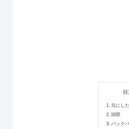
目
元にし
頭部
バック