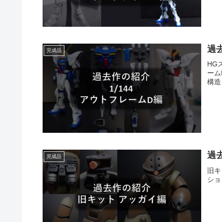
過去
完成品
HG
ーム
構造
過
完成品
旧キ
ショ