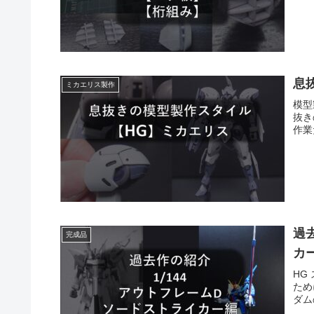
息
ミカエリス製作
模型
抜き
作業
過
完成品
カ
HG
ため
ダム