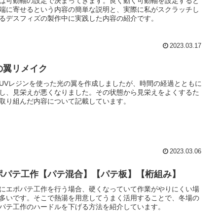
は可動軸の設定で決まってきます。良く動く可動軸を設定すると
端に寄せるという内容の簡単な説明と、実際に私がスクラッチし
るデスフィズの製作中に実践した内容の紹介です。
2023.03.17
の翼リメイク
UVレジンを使った光の翼を作成しましたが、時間の経過とともに
し、見栄えが悪くなりました。その状態から見栄えをよくするた
取り組んだ内容について記載しています。
2023.03.06
ポパテ工作【パテ混合】【パテ板】【桁組み】
にエポパテ工作を行う場合、硬くなっていて作業がやりにくい場
多いです。そこで熱湯を用意してうまく活用することで、冬場の
パテ工作のハードルを下げる方法を紹介しています。