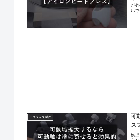
が必
いで
にあ
を行
可
デスフィズ製作
ス
模型