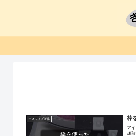
枠
デスフィズ製作
アイ
加熱