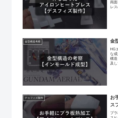
両面
レス
金
金型構造考察
HG
な成
構造
及し
お
デスフィズ製作
ス
プラ
スヒ